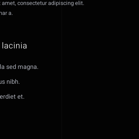
amet, consectetur adipiscing elit.
nar a.
lacinia
gula sed magna.
us nibh.
rdiet et.