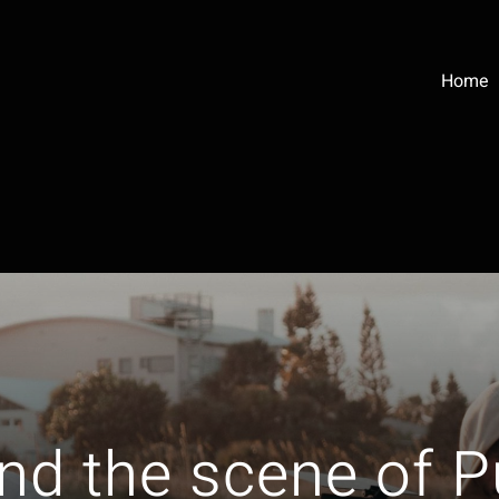
Home
nd the scene of P